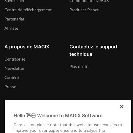
Savoir-faire
Communauté MAGIX
Centre de téléchargement
Producer Planet
Partenariat
Affiliate
À propos de MAGIX
Contactez le support
technique
L'entreprise
Plus d'infos
Newsletter
Carrière
Presse
Hello 👋🏻 Welcome to MAGIX Software
International
Dear visitor, please note that this website uses cookies to
improve your user experience and to analyse the