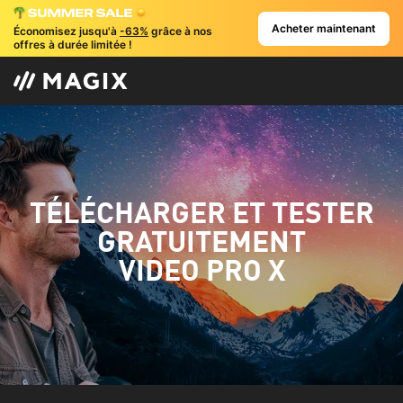
Acheter maintenant
Économisez jusqu'à
-63%
grâce à nos
offres à durée limitée !
TÉLÉCHARGER ET TESTER
GRATUITEMENT
VIDEO PRO X