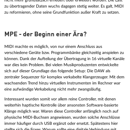
nicht mehr grundsätzlich erneuert oder erweitert worden. Die Last
zu übertragender Daten wuchs dagegen stetig weiter. Es galt, MIDI
zu reformieren, ohne seine Grundfunktion außer Kraft zu setzen.
MPE - der Beginn einer Ära?
MIDI machte es möglich, von nur einem Anschluss aus
verschiedene Geräte bzw. Programmbänke gleichzeitig anspielen zu
können. Dank der Aufteilung der Übertragung in 16 virtuelle Kanäle
war dies kein Problem. Bei vielen Musikproduzenten entwickelte
sich auf dieser Grundlage das folgende Setup: Die DAW als
zentraler Sequenzer für komplex verkabelte Klangerzeuger. Mit dem
wachsenden Trend hinzu virtuellen Instrumenten im Rechner war
eine aufwändige Verkabelung nicht mehr zwangsläufig.
Interessant wurden somit vor allem reine Controller, mit denen
weiterhin haptische Kontrolle über ansonsten Software-basierte
Klänge möglich war. Waren diese Controller anfänglich noch auf
physische MIDI-Buchsen angewiesen, wurden solche Anschlüsse
immer häufiger durch USB ergänzt oder ersetzt. Spätestens hier
stellte sich die Frage: Warum sollte eine digitale Verbindung mit