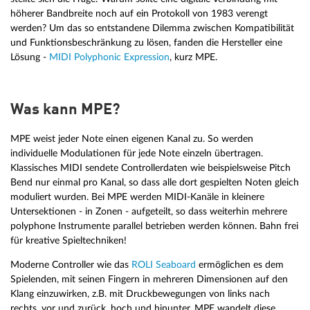
höherer Bandbreite noch auf ein Protokoll von 1983 verengt
werden? Um das so entstandene Dilemma zwischen Kompatibilität
und Funktionsbeschränkung zu lösen, fanden die Hersteller eine
Lösung -
MIDI Polyphonic Expression
, kurz MPE.
Was kann MPE?
MPE weist jeder Note einen eigenen Kanal zu. So werden
individuelle Modulationen für jede Note einzeln übertragen.
Klassisches MIDI sendete Controllerdaten wie beispielsweise Pitch
Bend nur einmal pro Kanal, so dass alle dort gespielten Noten gleich
moduliert wurden. Bei MPE werden MIDI-Kanäle in kleinere
Untersektionen - in Zonen - aufgeteilt, so dass weiterhin mehrere
polyphone Instrumente parallel betrieben werden können. Bahn frei
für kreative Spieltechniken!
Moderne Controller wie das
ROLI Seaboard
ermöglichen es dem
Spielenden, mit seinen Fingern in mehreren Dimensionen auf den
Klang einzuwirken, z.B. mit Druckbewegungen von links nach
rechts, vor und zurück, hoch und hinunter. MPE wandelt diese