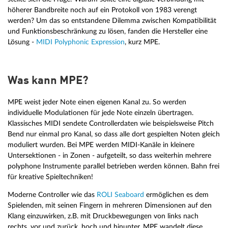
höherer Bandbreite noch auf ein Protokoll von 1983 verengt
werden? Um das so entstandene Dilemma zwischen Kompatibilität
und Funktionsbeschränkung zu lösen, fanden die Hersteller eine
Lösung -
MIDI Polyphonic Expression
, kurz MPE.
Was kann MPE?
MPE weist jeder Note einen eigenen Kanal zu. So werden
individuelle Modulationen für jede Note einzeln übertragen.
Klassisches MIDI sendete Controllerdaten wie beispielsweise Pitch
Bend nur einmal pro Kanal, so dass alle dort gespielten Noten gleich
moduliert wurden. Bei MPE werden MIDI-Kanäle in kleinere
Untersektionen - in Zonen - aufgeteilt, so dass weiterhin mehrere
polyphone Instrumente parallel betrieben werden können. Bahn frei
für kreative Spieltechniken!
Moderne Controller wie das
ROLI Seaboard
ermöglichen es dem
Spielenden, mit seinen Fingern in mehreren Dimensionen auf den
Klang einzuwirken, z.B. mit Druckbewegungen von links nach
rechts, vor und zurück, hoch und hinunter. MPE wandelt diese