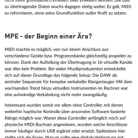
nicht mehr grundsätzlich erneuert oder erweitert worden. Die Last
zu übertragender Daten wuchs dagegen stetig weiter. Es galt, MIDI
zu reformieren, ohne seine Grundfunktion außer Kraft zu setzen.
MPE - der Beginn einer Ära?
MIDI machte es möglich, von nur einem Anschluss aus
verschiedene Geräte bzw. Programmbänke gleichzeitig anspielen zu
können. Dank der Aufteilung der Übertragung in 16 virtuelle Kanäle
war dies kein Problem. Bei vielen Musikproduzenten entwickelte
sich auf dieser Grundlage das folgende Setup: Die DAW als
zentraler Sequenzer für komplex verkabelte Klangerzeuger. Mit dem
wachsenden Trend hinzu virtuellen Instrumenten im Rechner war
eine aufwändige Verkabelung nicht mehr zwangsläufig.
Interessant wurden somit vor allem reine Controller, mit denen
weiterhin haptische Kontrolle über ansonsten Software-basierte
Klänge möglich war. Waren diese Controller anfänglich noch auf
physische MIDI-Buchsen angewiesen, wurden solche Anschlüsse
immer häufiger durch USB ergänzt oder ersetzt. Spätestens hier
stellte sich die Frage: Warum sollte eine digitale Verbindung mit