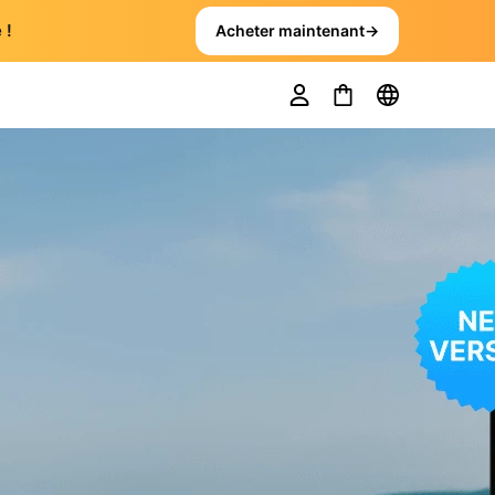
 !
Acheter maintenant
→