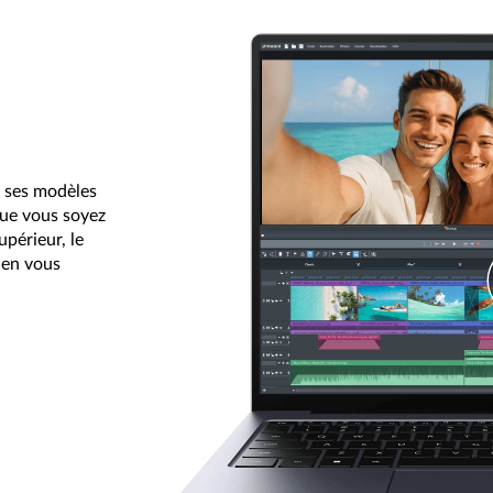
E
et ses modèles
Que vous soyez
périeur, le
t en vous