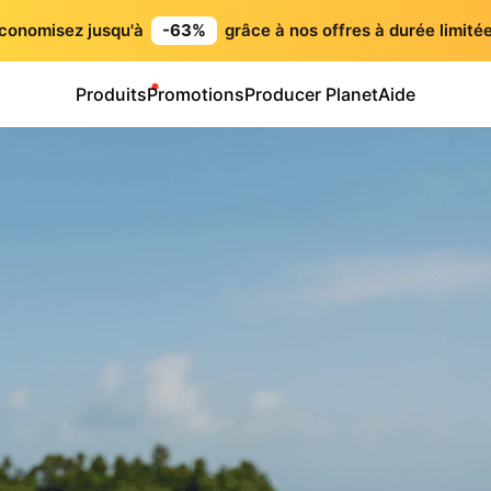
conomisez jusqu'à
-63%
grâce à nos offres à durée limitée
Produits
Promotions
Producer Planet
Aide