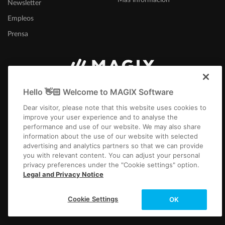
Newsletter
Empleos
Prensa
España
Hello 👋🏻 Welcome to MAGIX Software
Dear visitor, please note that this website uses cookies to
improve your user experience and to analyse the
performance and use of our website. We may also share
information about the use of our website with selected
advertising and analytics partners so that we can provide
you with relevant content. You can adjust your personal
Aviso Legal
Términos y condiciones
Condiciones del concurso
privacy preferences under the "Cookie settings" option.
Protección de datos
Configuración de cookies
EULA
Pago / Envío
Legal and Privacy Notice
Desistir del contrato
Copyright © 2003-2026 MAGIX. Los nombres de productos mencionados
Cookie Settings
OK
pueden ser marcas registradas de sus respectivos propietarios.