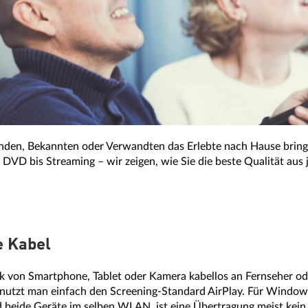
unden, Bekannten oder Verwandten das Erlebte nach Hause bring
r DVD bis Streaming – wir zeigen, wie Sie die beste Qualität au
e Kabel
k von Smartphone, Tablet oder Kamera kabellos an Fernseher o
utzt man einfach den Screening-Standard AirPlay. Für Windows
nd beide Geräte im selben WLAN, ist eine Übertragung meist kein