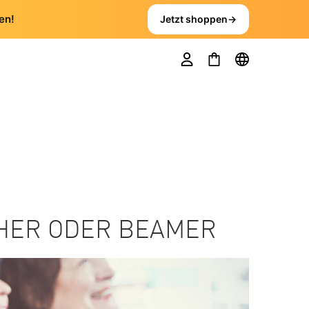
en!
Jetzt shoppen
→
EHER ODER BEAMER