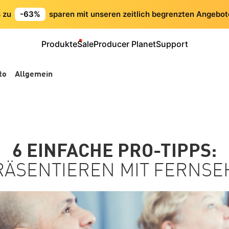
s zu
-63%
sparen mit unseren zeitlich begrenzten Angebot
Produkte
Sale
Producer Planet
Support
to
Allgemein
6 EINFACHE PRO-TIPPS:
RÄSENTIEREN MIT FERNS