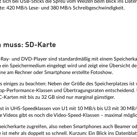
 sich bei USB-Sticks die Spreu vom Weizen beim Blick ins Datenb
te: 420 MB/s Lese- und 380 MB/s Schreibgeschwindigkeit.
n muss: SD-Karte
-Ray- und DVD-Player sind standardmäßig mit einem Speicherkart
 ein Speichermedium eingelegt wird und zeigt eine Übersicht de
 eine am Rechner oder Smartphone erstellte Fotoshow.
s einiges zu beachten: Neben der Größe des Speicherplatzes ist 
App-Performance-Klassen und Übertragungsraten entscheidend. 
Karten mit bis zu 32 GB sind nur marginal günstiger.
t in UHS-Speedklassen von U1 mit 10 MB/s bis U3 mit 30 MB/s 
e Videos gibt es noch die Video-Speed-Klassen – maximal möglic
 Speicherkarte zugreifen, also neben Smartphones auch Beamer o
st mehr als doppelt so schnell. Kurzum: Ein Blick ins Datenblatt