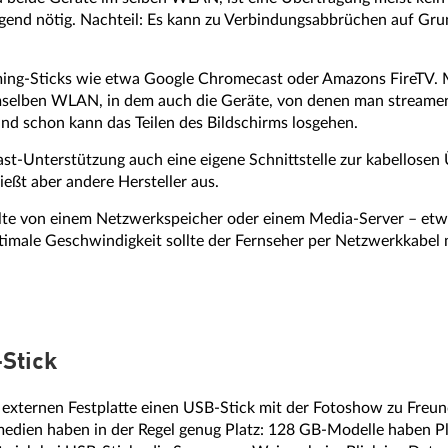
ingend nötig. Nachteil: Es kann zu Verbindungsabbrüchen auf Gr
aming-Sticks wie etwa Google Chromecast oder Amazons FireTV. 
emselben WLAN, in dem auch die Geräte, von denen man streame
und schon kann das Teilen des Bildschirms losgehen.
-Unterstützung auch eine eigene Schnittstelle zur kabellosen Ü
ießt aber andere Hersteller aus.
lte von einem Netzwerkspeicher oder einem Media-Server – etwa
ptimale Geschwindigkeit sollte der Fernseher per Netzwerkkabel
-Stick
 externen Festplatte einen USB-Stick mit der Fotoshow zu Freun
edien haben in der Regel genug Platz: 128 GB-Modelle haben Pl