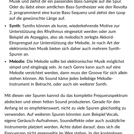
Musik und ziehst dir ein passendes Bass-Sample auf die Spur.
Oder du lädst einen amtlichen Bass-Synthesizer wie den Revolta
2, programmierst eine kurze Bass-Sequenz und ziehst den Loop
auf die gewünschte Länge auf.
Synth
: Synths können als kurze, wiederkehrende Motive zur
Unterstützung des Rhythmus eingesetzt werden oder zum
Beispiel als Arpeggios, also als melodisch zerlegte Akkord-
Einsprengsel zur Unterstützung der Melodie. Je nach Art der
elektronischen Musik bieten sich daher auch mehrere Synth-
Spuren an.
Melodie
: Die Melodie sollte bei elektronischer Musik möglichst
simpel und eingängig sein. Je nach Genre kann auch auf eine
Melodie verzichtet werden, dann muss der Groove für sich allein
stehen können. Als Sound käme jedes beliebige Melodie-
Instrument in Betracht, oder auch ein weiterer Synth.
Mit diesen vier Spuren kannst du das komplette Frequenzspektrum
abdecken und einen fetten Sound produzieren. Gerade für den
Anfang ist es empfehlenswert, nicht zu viele Spuren gleichzeitig zu
verwenden. Auf weiteren Spuren könnten zum Beispiel Vocals,
eigene Geräusch-Aufnahmen, Soundeffekte oder auch zusätzliche
Instrumente platziert werden. Achte dabei darauf, dass sich die
Frequenzen nicht gegenseitig im Weg stehen. In der kostenlosen