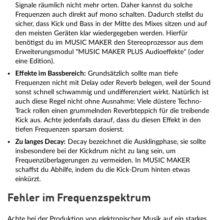
Signale räumlich nicht mehr orten. Daher kannst du solche
Frequenzen auch direkt auf mono schalten. Dadurch stellst du
sicher, dass Kick und Bass in der Mitte des Mixes sitzen und auf
den meisten Geräten klar wiedergegeben werden. Hierfür
benötigst du im MUSIC MAKER den Stereoprozessor aus dem
Erweiterungsmodul "MUSIC MAKER PLUS Audioeffekte" (oder
eine Edition).
Effekte im Bassbereich:
Grundsätzlich sollte man tiefe
Frequenzen nicht mit Delay oder Reverb belegen, weil der Sound
sonst schnell schwammig und undifferenziert wirkt. Natürlich ist
auch diese Regel nicht ohne Ausnahme: Viele düstere Techno-
Track rollen einen grummelnden Reverbteppich für die treibende
Kick aus. Achte jedenfalls darauf, dass du diesen Effekt in den
tiefen Frequenzen sparsam dosierst.
Zu langes Decay:
Decay bezeichnet die Ausklingphase, sie sollte
insbesondere bei der Kickdrum nicht zu lang sein, um
Frequenzüberlagerungen zu vermeiden. In MUSIC MAKER
schaffst du Abhilfe, indem du die Kick-Drum hinten etwas
einkürzt.
Fehler im Frequenzspektrum
Achte bei der Produktion von elektronischer Musik auf ein starkes