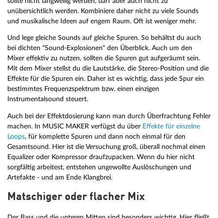
sollte nicht langweilig werden, darf aber auch nicht zu
unübersichtlich werden. Kombiniere daher nicht zu viele Sounds
und musikalische Ideen auf engem Raum. Oft ist weniger mehr.
Und lege gleiche Sounds auf gleiche Spuren. So behältst du auch
bei dichten "Sound-Explosionen" den Überblick. Auch um den
Mixer effektiv zu nutzen, sollten die Spuren gut aufgeräumt sein.
Mit dem Mixer stellst du die Lautstärke, die Stereo-Position und die
Effekte für die Spuren ein. Daher ist es wichtig, dass jede Spur ein
bestimmtes Frequenzspektrum bzw. einen einzigen
Instrumentalsound steuert.
Auch bei der Effektdosierung kann man durch Überfrachtung Fehler
machen. In MUSIC MAKER verfügst du über
Effekte für einzelne
Loops
, für komplette Spuren und dann noch einmal für den
Gesamtsound. Hier ist die Versuchung groß, überall nochmal einen
Equalizer oder Kompressor draufzupacken. Wenn du hier nicht
sorgfältig arbeitest, entstehen ungewollte Auslöschungen und
Artefakte - und am Ende Klangbrei.
Matschiger oder flacher Mix
Der Bass und die unteren Mitten sind besonders wichtig. Hier fließt