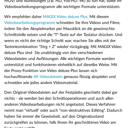
MOV) und Auflösungen (z.B. HD, Full-HD, 4K) zu tun hat, sollte Ihr
Videobearbeitungsprogramm alle wichtigen Formate unterstützen.
Wir empfehlen daher
MAGIX Video deluxe Plus
. Mit diesem
Videobearbeitungsprogramm
schneiden Sie Ihre Videos und Filme,
indem Sie den Abspielmarker per Mausklick an die gewünschte
Schnittstelle setzen und die "T"-Taste auf der Tastatur drücken. Und
wenn es nicht der richtige Schnitt war, machen Sie alles mit der
Tastenkombination "Strg + Z" wieder rückgängig. Mit MAGIX Video
deluxe Plus sind Sie unabhängig von den verschiedenen
Videodateien und Auflösungen. Alle wichtigen Formate werden
unterstützt und funktionieren einheitlich auf dieselbe Weise. Mit
der Proxy-Funktion von Video deluxe Plus lassen sich
hochauflösende
4K-Videodateien
genauso flüssig abspielen und
schneiden wie jedes andere Videomaterial.
Den Original-Videodateien auf der Festplatte geschieht dabei gar
nichts - sie werden bei den Schnittoperationen und auch allen
anderen Videobearbeitungen nicht angetastet. Dieses Verfahren
nennt man "virtuell" oder auch "non-destruktives Editing". Dadurch
haben Sie immer die Gewissheit, auf den Originalzustand
zurückgreifen zu können, falls Ihnen Ihr geschnittenes Video am