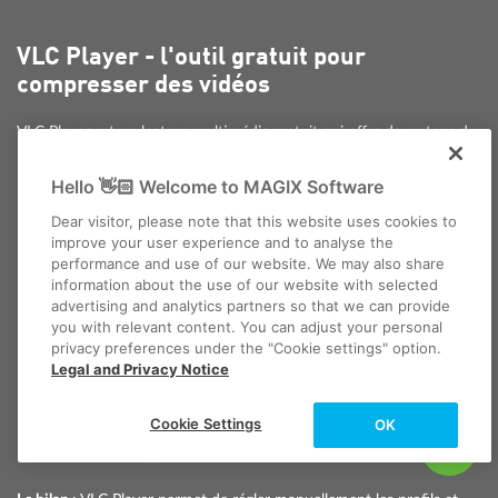
VLC Player - l'outil gratuit pour
compresser des vidéos
VLC Player est un lecteur multimédia gratuit qui offre davantage de
possibilités pour compresser une vidéo.
Hello 👋🏻 Welcome to MAGIX Software
Tapez "VLC Player" dans un moteur de recherche et téléchargez
la dernière version.
Dear visitor, please note that this website uses cookies to
Installez et lancez VLC Player.
improve your user experience and to analyse the
performance and use of our website. We may also share
Ouvrez la boîte de dialogue de conversion via "Fichiers" >
information about the use of our website with selected
"Convertir/enregistrer".
advertising and analytics partners so that we can provide
Cliquez sur "Ajouter" et chargez toutes les vidéos que vous
you with relevant content. You can adjust your personal
souhaitez compresser dans la liste des fichiers.
privacy preferences under the "Cookie settings" option.
Sous "Profile", sélectionnez d'abord un format vidéo approprié,
Legal and Privacy Notice
par exemple "Video for Android HD".
Si nécessaire, cliquez sur "Modifier le profil sélectionné" (l'icône
Cookie Settings
OK
de la clé à molette) pour ajuster plus précisément le format de
fichier et le codec.