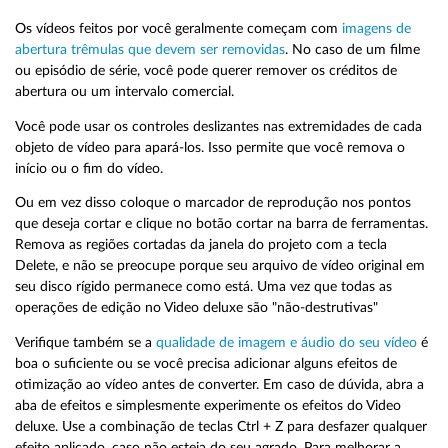
Os vídeos feitos por você geralmente começam com
imagens de
abertura trêmulas que devem ser removidas
. No caso de um filme
ou episódio de série, você pode querer remover os créditos de
abertura ou um intervalo comercial.
Você pode usar os controles deslizantes nas extremidades de cada
objeto de vídeo para apará-los. Isso permite que você remova o
início ou o fim do vídeo.
Ou em vez disso coloque o marcador de reprodução nos pontos
que deseja cortar e clique no botão cortar na barra de ferramentas.
Remova as regiões cortadas da janela do projeto com a tecla
Delete, e não se preocupe porque seu arquivo de vídeo original em
seu disco rígido permanece como está. Uma vez que todas as
operações de edição no Video deluxe são "não-destrutivas"
Verifique também se a
qualidade de imagem e áudio do seu vídeo
é
boa o suficiente ou se você precisa adicionar alguns efeitos de
otimização ao vídeo antes de converter. Em caso de dúvida, abra a
aba de efeitos e simplesmente experimente os efeitos do Video
deluxe. Use a combinação de teclas Ctrl + Z para desfazer qualquer
efeito aplicado, caso não esteja do seu agrado. Para melhorar a