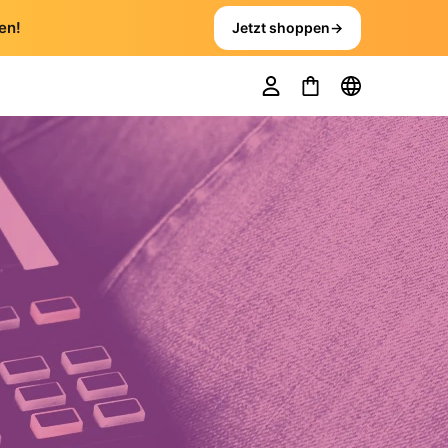
en!
Jetzt shoppen
→