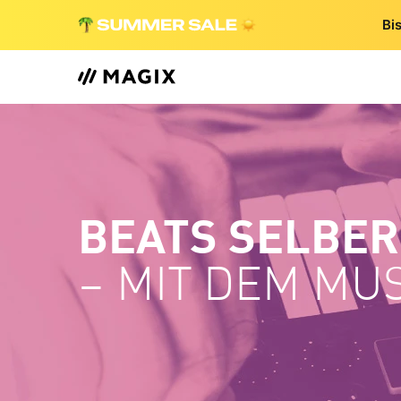
Bi
BEATS SELBE
– MIT DEM MU