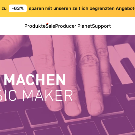
s zu
-63%
sparen mit unseren zeitlich begrenzten Angebot
Produkte
Sale
Producer Planet
Support
R MACHEN
SIC MAKER