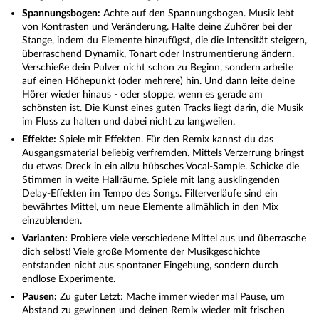
Spannungsbogen:
Achte auf den Spannungsbogen. Musik lebt
von Kontrasten und Veränderung. Halte deine Zuhörer bei der
Stange, indem du Elemente hinzufügst, die die Intensität steigern,
überraschend Dynamik, Tonart oder Instrumentierung ändern.
Verschieße dein Pulver nicht schon zu Beginn, sondern arbeite
auf einen Höhepunkt (oder mehrere) hin. Und dann leite deine
Hörer wieder hinaus - oder stoppe, wenn es gerade am
schönsten ist. Die Kunst eines guten Tracks liegt darin, die Musik
im Fluss zu halten und dabei nicht zu langweilen.
Effekte:
Spiele mit Effekten. Für den Remix kannst du das
Ausgangsmaterial beliebig verfremden. Mittels Verzerrung bringst
du etwas Dreck in ein allzu hübsches Vocal-Sample. Schicke die
Stimmen in weite Hallräume. Spiele mit lang ausklingenden
Delay-Effekten im Tempo des Songs. Filterverläufe sind ein
bewährtes Mittel, um neue Elemente allmählich in den Mix
einzublenden.
Varianten:
Probiere viele verschiedene Mittel aus und überrasche
dich selbst! Viele große Momente der Musikgeschichte
entstanden nicht aus spontaner Eingebung, sondern durch
endlose Experimente.
Pausen:
Zu guter Letzt: Mache immer wieder mal Pause, um
Abstand zu gewinnen und deinen Remix wieder mit frischen