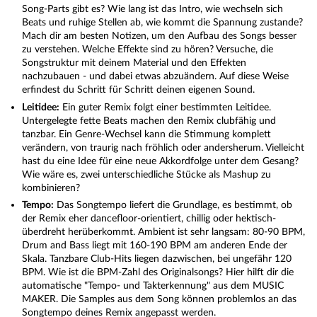
Song-Parts gibt es? Wie lang ist das Intro, wie wechseln sich
Beats und ruhige Stellen ab, wie kommt die Spannung zustande?
Mach dir am besten Notizen, um den Aufbau des Songs besser
zu verstehen. Welche Effekte sind zu hören? Versuche, die
Songstruktur mit deinem Material und den Effekten
nachzubauen - und dabei etwas abzuändern. Auf diese Weise
erfindest du Schritt für Schritt deinen eigenen Sound.
Leitidee:
Ein guter Remix folgt einer bestimmten Leitidee.
Untergelegte fette Beats machen den Remix clubfähig und
tanzbar. Ein Genre-Wechsel kann die Stimmung komplett
verändern, von traurig nach fröhlich oder andersherum. Vielleicht
hast du eine Idee für eine neue Akkordfolge unter dem Gesang?
Wie wäre es, zwei unterschiedliche Stücke als Mashup zu
kombinieren?
Tempo:
Das Songtempo liefert die Grundlage, es bestimmt, ob
der Remix eher dancefloor-orientiert, chillig oder hektisch-
überdreht herüberkommt. Ambient ist sehr langsam: 80-90 BPM,
Drum and Bass liegt mit 160-190 BPM am anderen Ende der
Skala. Tanzbare Club-Hits liegen dazwischen, bei ungefähr 120
BPM. Wie ist die BPM-Zahl des Originalsongs? Hier hilft dir die
automatische "Tempo- und Takterkennung" aus dem MUSIC
MAKER. Die Samples aus dem Song können problemlos an das
Songtempo deines Remix angepasst werden.