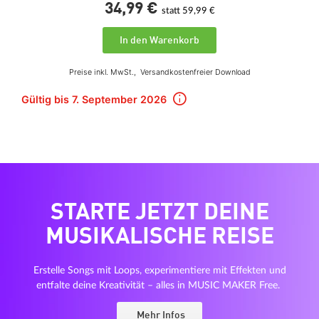
34,
99
€
statt 59,99 €
In den Warenkorb
Preise inkl. MwSt.,
Versandkostenfreier Download
Gültig bis 7. September 2026
STARTE JETZT DEINE
MUSIKALISCHE REISE
Erstelle Songs mit Loops, experimentiere mit Effekten und
entfalte deine Kreativität – alles in MUSIC MAKER Free.
Mehr Infos