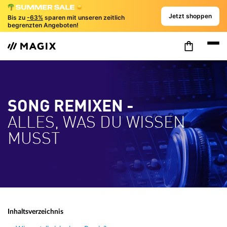
Jetzt shoppen
Bis zu
-63%
sparen mit unseren zeitlich
begrenzten Angeboten!
SONG REMIXEN -
ALLES, WAS DU WISSEN
MUSST
Inhaltsverzeichnis