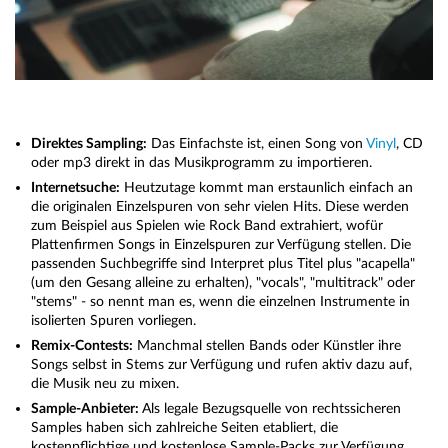
Direktes Sampling:
Das Einfachste ist, einen Song von
Vinyl
, CD
oder mp3 direkt in das Musikprogramm zu importieren.
Internetsuche:
Heutzutage kommt man erstaunlich einfach an
die originalen Einzelspuren von sehr vielen Hits. Diese werden
zum Beispiel aus Spielen wie Rock Band extrahiert, wofür
Plattenfirmen Songs in Einzelspuren zur Verfügung stellen. Die
passenden Suchbegriffe sind Interpret plus Titel plus "acapella"
(um den Gesang alleine zu erhalten), "vocals", "multitrack" oder
"stems" - so nennt man es, wenn die einzelnen Instrumente in
isolierten Spuren vorliegen.
Remix-Contests:
Manchmal stellen Bands oder Künstler ihre
Songs selbst in Stems zur Verfügung und rufen aktiv dazu auf,
die Musik neu zu mixen.
Sample-Anbieter:
Als legale Bezugsquelle von rechtssicheren
Samples haben sich zahlreiche Seiten etabliert, die
kostenpflichtige und kostenlose Sample-Packs zur Verfügung