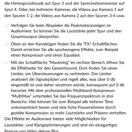
die Hintergrundmusik auf Spur 3 und der Sprecherkommentar auf
Spur 4. Oder, bei mehreren Kameras, die Videos aus Kamera 1 auf
den Spuren 1-2, die Videos aus Kamera 2 auf den Spuren 3-4 usw.
Verfolgen Sie beim Abspielen die Peakmeteranzeigen im
Audiomixer. So können Sie die Lautstärke jeder Spur und den
Gesamtoutput überprüfen.
Oben an den Kanalzügen finden Sie die "FX"-Schaltflächen.
Damit erreichen Sie alle spurbezogene Effekte, zum Beispiel
einen Kompressor und einen Equalizer.
Mit der Schaltfläche "Mastering" im rechten Bereich öffnen Sie
die Effektseite für den Gesamtsound. Dort finden Sie einen
Limiter, um Übersteuerungen zu verhindern. Der Limiter
analysiert die Signalspitzen und regelt alles, was über 0 db
eingestellt ist und daher verzerren würde, konsequent auf 0 db
herunter. Mit dem professionellen Multiband-Kompressor
"MultiMax" unterteilen Sie das Frequenzspektrum in drei
Bereiche. Hier können Sie zum Beispiel alle tieferen Töne
unkomprimiert lassen und eine hohe Frauenstimme durch
gezielte Kompression zu mehr Lautstärke und Präsenz verhelfen.
Die Effekte im Audiomixer bieten viele Möglichkeiten für
Lautstärke- und Klangoptimierungen und sind ein einzigartiges
Feature von Video deluxe Plus.