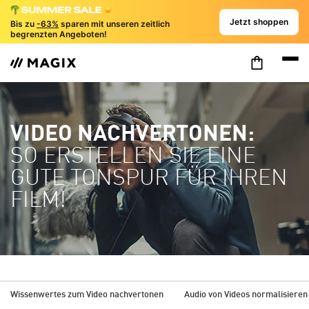
Jetzt shoppen
Bis zu
-63%
sparen mit unseren zeitlich
begrenzten Angeboten!
VIDEO NACHVERTONEN:
SO ERSTELLEN SIE EINE
GUTE TONSPUR FÜR IHREN
FILM!
Wissenwertes zum Video nachvertonen
Audio von Videos normalisiere