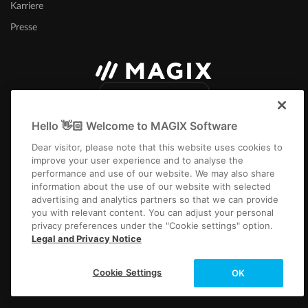
Karriere
Presse
Deutschland
Hello 👋🏻 Welcome to MAGIX Software
Dear visitor, please note that this website uses cookies to
improve your user experience and to analyse the
performance and use of our website. We may also share
information about the use of our website with selected
Impressum
AGB
Gewinnspiel AGB
Datenschutz
Cookie-Einstellungen
advertising and analytics partners so that we can provide
EULA
Zahlung / Versand
Vertrag kündigen
Widerruf
you with relevant content. You can adjust your personal
privacy preferences under the "Cookie settings" option.
Copyright © 2003-2026 MAGIX. Die genannten Produktnamen können
Legal and Privacy Notice
eingetragene Marken der jeweiligen Eigentümer sein.
Alle Preisangaben inkl. gesetzl. MwSt. Für Versandprodukte können zusätzliche
Cookie Settings
OK
Versandkosten
anfallen.