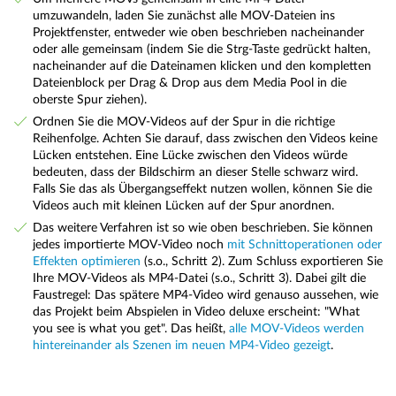
umzuwandeln, laden Sie zunächst alle MOV-Dateien ins
Projektfenster, entweder wie oben beschrieben nacheinander
oder alle gemeinsam (indem Sie die Strg-Taste gedrückt halten,
nacheinander auf die Dateinamen klicken und den kompletten
Dateienblock per Drag & Drop aus dem Media Pool in die
oberste Spur ziehen).
Ordnen Sie die MOV-Videos auf der Spur in die richtige
Reihenfolge. Achten Sie darauf, dass zwischen den Videos keine
Lücken entstehen. Eine Lücke zwischen den Videos würde
bedeuten, dass der Bildschirm an dieser Stelle schwarz wird.
Falls Sie das als Übergangseffekt nutzen wollen, können Sie die
Videos auch mit kleinen Lücken auf der Spur anordnen.
Das weitere Verfahren ist so wie oben beschrieben. Sie können
jedes importierte MOV-Video noch
mit Schnittoperationen oder
Effekten optimieren
(s.o., Schritt 2). Zum Schluss exportieren Sie
Ihre MOV-Videos als MP4-Datei (s.o., Schritt 3). Dabei gilt die
Faustregel: Das spätere MP4-Video wird genauso aussehen, wie
das Projekt beim Abspielen in Video deluxe erscheint: "What
you see is what you get". Das heißt,
alle MOV-Videos werden
hintereinander als Szenen im neuen MP4-Video gezeigt
.