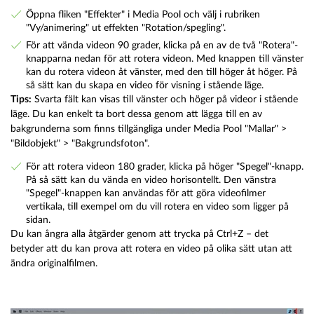
Öppna fliken "Effekter" i Media Pool och välj i rubriken
"Vy/animering" ut effekten "Rotation/spegling".
För att vända videon 90 grader, klicka på en av de två "Rotera"-
knapparna nedan för att rotera videon. Med knappen till vänster
kan du rotera videon åt vänster, med den till höger åt höger. På
så sätt kan du skapa en video för visning i stående läge.
Tips:
Svarta fält kan visas till vänster och höger på videor i stående
läge. Du kan enkelt ta bort dessa genom att lägga till en av
bakgrunderna som finns tillgängliga under Media Pool "Mallar" >
"Bildobjekt" > "Bakgrundsfoton".
För att rotera videon 180 grader, klicka på höger "Spegel"-knapp.
På så sätt kan du vända en video horisontellt. Den vänstra
"Spegel"-knappen kan användas för att göra videofilmer
vertikala, till exempel om du vill rotera en video som ligger på
sidan.
Du kan ångra alla åtgärder genom att trycka på Ctrl+Z – det
betyder att du kan prova att rotera en video på olika sätt utan att
ändra originalfilmen.