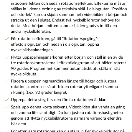
in zoomeffekten och sedan rotationseffekten. Effekterna måste
ställas in i denna ordning av tekniska skäl. I dialogrutan "Position
och storlek" kan du skjuta samman hela videobilden i början och
sträcka ut den i slutet. Endast två nyckelbildrutor behövs för
detta. Med början i mitten zoomar bilden gradvis in till den
andra nyckelbildrutan.
För rotationseffekten, gå till "Rotation/spegling"-
effektdialogrutan och nedan i dialogrutan, öppna
nyckelbildsanimeringen.
Flytta uppspelningsmarkören efter början och ställ in en av de
tre rotationskontrollerna i effektdialogrutan så att bilden roterar
90 grader. Programmet kommer automatiskt att ställa in rätt
nyckelbildruta.
Placera uppspelningsmarkören längre till höger och justera
rotationskontrollen så att bilden roterar ytterligare i samma
riktning (t.ex. 90 grader längre).
Upprepa detta steg tills den första rotationen är klar.
Spela upp denna korta sekvens. Videobilden ska vända en gång
och zooma lite samtidigt. Du kan justera rotationshastigheten
genom att flytta nyckelbildrutorna närmare varandra eller dra
isär dem.
För ytterligare rotationer kan du ställa in fler nyckelbildrutor på