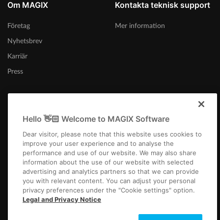
Om MAGIX
Kontakta teknisk support
Företag
Mer information
Nyhetsbrev
Karriär
Press
Hello 👋🏻 Welcome to MAGIX Software
Sverige
Dear visitor, please note that this website uses cookies to
improve your user experience and to analyse the
performance and use of our website. We may also share
information about the use of our website with selected
advertising and analytics partners so that we can provide
you with relevant content. You can adjust your personal
privacy preferences under the "Cookie settings" option.
Företagsfakta
Allmänna affärsvillkor
Tävlingsvillkor
Privacy
Cookie settings
Legal and Privacy Notice
EULA
Betalning / frakt
Frånträda avtal
Copyright © 2003-2026 MAGIX. The mentioned product names may be