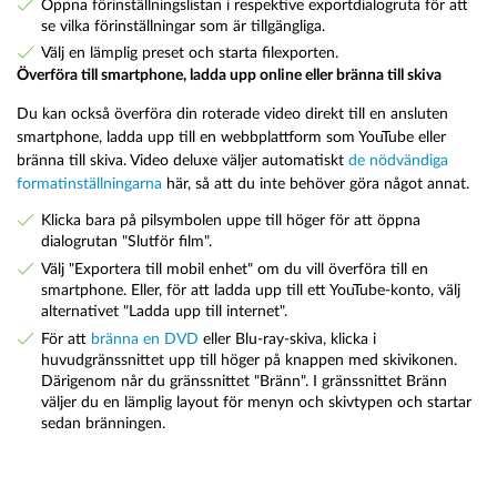
Öppna förinställningslistan i respektive exportdialogruta för att
se vilka förinställningar som är tillgängliga.
Välj en lämplig preset och starta filexporten.
Överföra till smartphone, ladda upp online eller bränna till skiva
Du kan också överföra din roterade video direkt till en ansluten
smartphone, ladda upp till en webbplattform som YouTube eller
bränna till skiva. Video deluxe väljer automatiskt
de nödvändiga
formatinställningarna
här, så att du inte behöver göra något annat.
Klicka bara på pilsymbolen uppe till höger för att öppna
dialogrutan "Slutför film".
Välj "Exportera till mobil enhet" om du vill överföra till en
smartphone. Eller, för att ladda upp till ett YouTube-konto, välj
alternativet "Ladda upp till internet".
För att
bränna en DVD
eller Blu-ray-skiva, klicka i
huvudgränssnittet upp till höger på knappen med skivikonen.
Därigenom når du gränssnittet "Bränn". I gränssnittet Bränn
väljer du en lämplig layout för menyn och skivtypen och startar
sedan bränningen.