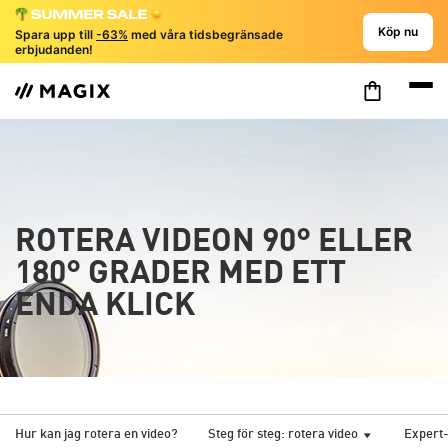
Köp nu
Spara upp till
-63%
med våra tidsbegränsade
erbjudanden!
ROTERA VIDEON 90° ELLER
180° GRADER MED ETT
ENDA KLICK
Hur kan jag rotera en video?
Steg för steg: rotera video
Expert-