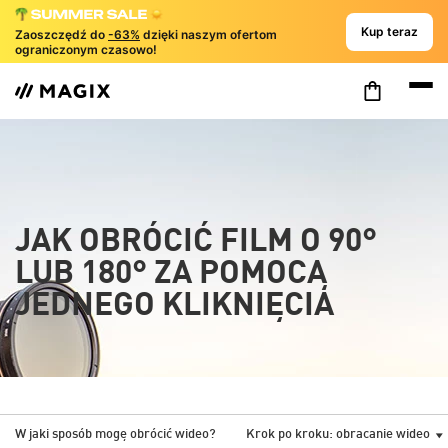
Kup teraz
Zaoszczędź do
-63%
dzięki naszym ofertom
ograniczonym czasowo!
JAK OBRÓCIĆ FILM O 90°
LUB 180° ZA POMOCĄ
JEDNEGO KLIKNIĘCIA
W jaki sposób mogę obrócić wideo?
Krok po kroku: obracanie wideo