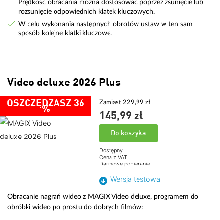
Prędkość obracania można dostosować poprzez zsunięcie lub
rozsunięcie odpowiednich klatek kluczowych.
W celu wykonania następnych obrotów ustaw w ten sam
sposób kolejne klatki kluczowe.
Video deluxe 2026 Plus
OSZCZĘDZASZ 36
Zamiast 229,99 zł
%
145,
99
zł
Do koszyka
Dostępny
Cena z VAT
Darmowe pobieranie
Wersja testowa
Obracanie nagrań wideo z MAGIX Video deluxe, programem do
obróbki wideo po prostu do dobrych filmów: