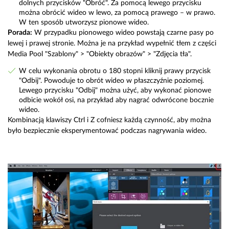
dolnych przycisków "Obróć". Za pomocą lewego przycisku
można obrócić wideo w lewo, za pomocą prawego – w prawo.
W ten sposób utworzysz pionowe wideo.
Porada:
W przypadku pionowego wideo powstają czarne pasy po
lewej i prawej stronie. Można je na przykład wypełnić tłem z części
Media Pool "Szablony" > "Obiekty obrazów" > "Zdjęcia tła".
W celu wykonania obrotu o 180 stopni kliknij prawy przycisk
"Odbij". Powoduje to obrót wideo w płaszczyźnie poziomej.
Lewego przycisku "Odbij" można użyć, aby wykonać pionowe
odbicie wokół osi, na przykład aby nagrać odwrócone bocznie
wideo.
Kombinacją klawiszy Ctrl i Z cofniesz każdą czynność, aby można
było bezpiecznie eksperymentować podczas nagrywania wideo.