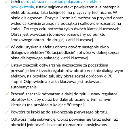
Jeżeli
obrót obrazu ma zostać połączony z efektem
powiększenia
, ustaw najpierw efekt powiększenia, a następnie
efekt obracania. Taka kolejność ma przyczyny techniczne. W
oknie dialogowym "Pozycja i rozmiar" możesz na przykład obraz
wideo całkowicie zsunąć na początku i całkowicie rozsunąć na
końcu. Do tego celu potrzeba tylko dwóch klatek kluczowych.
Obraz jest wówczas stopniowo rozsuwany od punktu
środkowego obrazu do drugiej klatki kluczowej.
W celu uzyskania efektu obrotu otwórz następnie okno
dialogowe efektów "Rotacja/odbicie" i otwórz w dolnej części
okna dialogowego animację klatki kluczowej.
Ustaw znacznik odtwarzania nieznacznie za początkiem i
przesuń jeden z trzech regulatorów obrotu w oknie dialogowym
efektów, na przykład tak, aby obraz został obrócony o 90
stopni. Odpowiednia klatka kluczowa jest ustawiana
automatycznie.
Przesuń znacznik odtwarzania dalej do tyłu i ustaw regulator
obrotów tak, aby obraz był dalej obracany w tym samym
kierunku (na przykład o kolejne 90 stopni).
Powtórz te kroki aż do zakończenia pierwszego obrotu.
Odtwórz małą sekwencję. Obraz powinien się teraz jeden raz
obrócić i jednocześnie zostać nieznacznie powiększony.