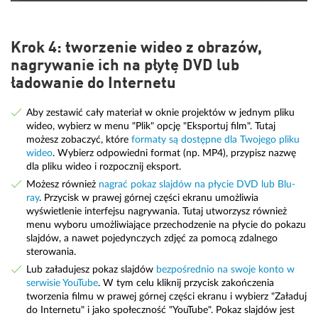
Krok 4: tworzenie wideo z obrazów,
nagrywanie ich na płytę DVD lub
ładowanie do Internetu
Aby zestawić cały materiał w oknie projektów w jednym pliku
wideo, wybierz w menu "Plik" opcję "Eksportuj film". Tutaj
możesz zobaczyć, które
formaty są dostępne dla Twojego pliku
wideo
. Wybierz odpowiedni format (np. MP4), przypisz nazwę
dla pliku wideo i rozpocznij eksport.
Możesz również
nagrać pokaz slajdów na płycie DVD lub Blu-
ray
. Przycisk w prawej górnej części ekranu umożliwia
wyświetlenie interfejsu nagrywania. Tutaj utworzysz również
menu wyboru umożliwiające przechodzenie na płycie do pokazu
slajdów, a nawet pojedynczych zdjęć za pomocą zdalnego
sterowania.
Lub załadujesz pokaz slajdów
bezpośrednio na swoje konto w
serwisie YouTube
. W tym celu kliknij przycisk zakończenia
tworzenia filmu w prawej górnej części ekranu i wybierz "Załaduj
do Internetu" i jako społeczność "YouTube". Pokaz slajdów jest