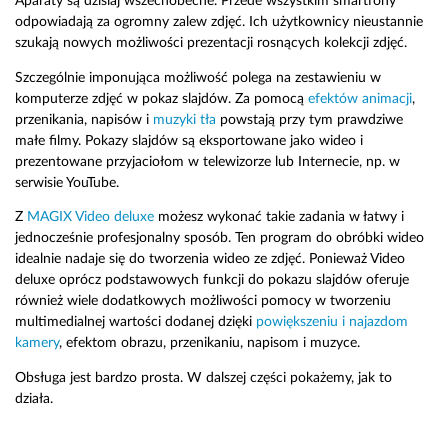
Aparaty są dzisiaj wszechobecne. Przede wszystkim smartfony
odpowiadają za ogromny zalew zdjęć. Ich użytkownicy nieustannie
szukają nowych możliwości prezentacji rosnących kolekcji zdjęć.
Szczególnie imponująca możliwość polega na zestawieniu w
komputerze zdjęć w pokaz slajdów. Za pomocą
efektów animacji
,
przenikania, napisów i
muzyki tła
powstają przy tym prawdziwe
małe filmy. Pokazy slajdów są eksportowane jako wideo i
prezentowane przyjaciołom w telewizorze lub Internecie, np. w
serwisie YouTube.
Z
MAGIX Video deluxe
możesz wykonać takie zadania w łatwy i
jednocześnie profesjonalny sposób. Ten program do obróbki wideo
idealnie nadaje się do tworzenia wideo ze zdjęć. Ponieważ Video
deluxe oprócz podstawowych funkcji do pokazu slajdów oferuje
również wiele dodatkowych możliwości pomocy w tworzeniu
multimedialnej wartości dodanej dzięki
powiększeniu i najazdom
kamery
, efektom obrazu, przenikaniu, napisom i muzyce.
Obsługa jest bardzo prosta. W dalszej części pokażemy, jak to
działa.