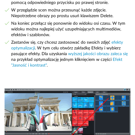
pomocą odpowiedniego przycisku po prawej stronie.
W przeglądzie scen można przesunąć każde zdjęcie.
Niepotrzebne obrazy po prostu usuń klawiszem Delete.
Na koniec przełącz się ponownie do widoku osi czasu. W tym
widoku można najlepiej użyć uzupełniających multimediów,
efektów i szablonów.
Zastanów się, czy chcesz zastosować do swoich zdjęć
efekty
optymalizacji
. W tym celu otwórz zakładkę Efekty i wybierz
pasujące efekty. Dla uzyskania
wyższej jakości obrazu zaleca się
na przykład optymalizację jednym kliknięciem w części
Efekt
"Jasność i kontrast"
.