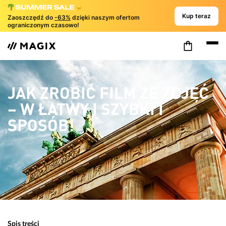
Kup teraz
Zaoszczędź do
-63%
dzięki naszym ofertom
ograniczonym czasowo!
JAK ZROBIĆ FILM ZE ZDJĘĆ
– W ŁATWY I SZYBKI I
SPOSÓB!
Spis treści