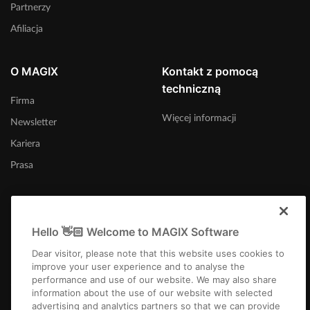
Partnerzy
Afiliacja
O MAGIX
Kontakt z pomocą
techniczną
Firma
Więcej informacji
Newsletter
Kariera
Prasa
Hello 👋🏻 Welcome to MAGIX Software
Polska
Dear visitor, please note that this website uses cookies to
improve your user experience and to analyse the
performance and use of our website. We may also share
information about the use of our website with selected
advertising and analytics partners so that we can provide