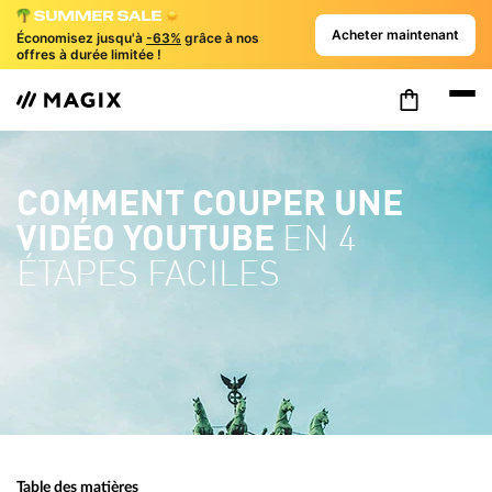
Acheter maintenant
Économisez jusqu'à
-63%
grâce à nos
offres à durée limitée !
COMMENT COUPER UNE
VIDÉO YOUTUBE
EN 4
ÉTAPES FACILES
Table des matières