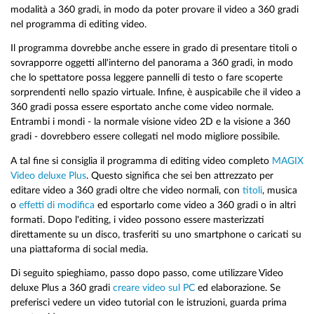
modalità a 360 gradi, in modo da poter provare il video a 360 gradi
nel programma di editing video.
Il programma dovrebbe anche essere in grado di presentare titoli o
sovrapporre oggetti all'interno del panorama a 360 gradi, in modo
che lo spettatore possa leggere pannelli di testo o fare scoperte
sorprendenti nello spazio virtuale. Infine, è auspicabile che il video a
360 gradi possa essere esportato anche come video normale.
Entrambi i mondi - la normale visione video 2D e la visione a 360
gradi - dovrebbero essere collegati nel modo migliore possibile.
A tal fine si consiglia il programma di editing video completo
MAGIX
Video deluxe Plus
. Questo significa che sei ben attrezzato per
editare video a 360 gradi oltre che video normali, con
titoli
, musica
o
effetti di modifica
ed esportarlo come video a 360 gradi o in altri
formati. Dopo l'editing, i video possono essere masterizzati
direttamente su un disco, trasferiti su uno smartphone o caricati su
una piattaforma di social media.
Di seguito spieghiamo, passo dopo passo, come utilizzare Video
deluxe Plus a 360 gradi
creare video sul PC
ed elaborazione. Se
preferisci vedere un video tutorial con le istruzioni, guarda prima