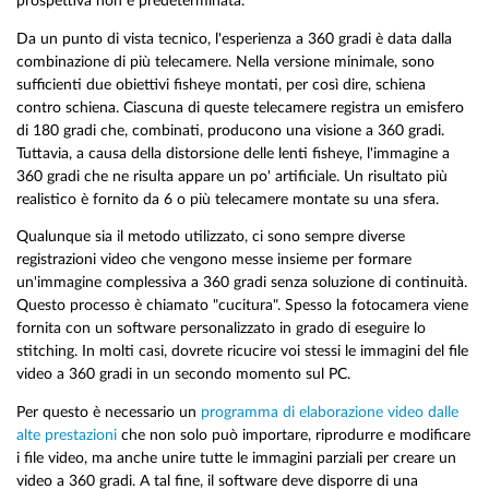
prospettiva non è predeterminata.
Da un punto di vista tecnico, l'esperienza a 360 gradi è data dalla
combinazione di più telecamere. Nella versione minimale, sono
sufficienti due obiettivi fisheye montati, per così dire, schiena
contro schiena. Ciascuna di queste telecamere registra un emisfero
di 180 gradi che, combinati, producono una visione a 360 gradi.
Tuttavia, a causa della distorsione delle lenti fisheye, l'immagine a
360 gradi che ne risulta appare un po' artificiale. Un risultato più
realistico è fornito da 6 o più telecamere montate su una sfera.
Qualunque sia il metodo utilizzato, ci sono sempre diverse
registrazioni video che vengono messe insieme per formare
un'immagine complessiva a 360 gradi senza soluzione di continuità.
Questo processo è chiamato "cucitura". Spesso la fotocamera viene
fornita con un software personalizzato in grado di eseguire lo
stitching. In molti casi, dovrete ricucire voi stessi le immagini del file
video a 360 gradi in un secondo momento sul PC.
Per questo è necessario un
programma di elaborazione video dalle
alte prestazioni
che non solo può importare, riprodurre e modificare
i file video, ma anche unire tutte le immagini parziali per creare un
video a 360 gradi. A tal fine, il software deve disporre di una