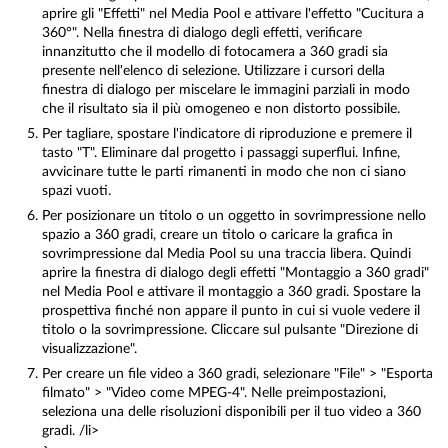
aprire gli "Effetti" nel Media Pool e attivare l'effetto "Cucitura a
360°". Nella finestra di dialogo degli effetti, verificare
innanzitutto che il modello di fotocamera a 360 gradi sia
presente nell'elenco di selezione. Utilizzare i cursori della
finestra di dialogo per miscelare le immagini parziali in modo
che il risultato sia il più omogeneo e non distorto possibile.
Per tagliare, spostare l'indicatore di riproduzione e premere il
tasto "T". Eliminare dal progetto i passaggi superflui. Infine,
avvicinare tutte le parti rimanenti in modo che non ci siano
spazi vuoti.
Per posizionare un titolo o un oggetto in sovrimpressione nello
spazio a 360 gradi, creare un titolo o caricare la grafica in
sovrimpressione dal Media Pool su una traccia libera. Quindi
aprire la finestra di dialogo degli effetti "Montaggio a 360 gradi"
nel Media Pool e attivare il montaggio a 360 gradi. Spostare la
prospettiva finché non appare il punto in cui si vuole vedere il
titolo o la sovrimpressione. Cliccare sul pulsante "Direzione di
visualizzazione".
Per creare un file video a 360 gradi, selezionare "File" > "Esporta
filmato" > "Video come MPEG-4". Nelle preimpostazioni,
seleziona una delle risoluzioni disponibili per il tuo video a 360
gradi. /li>