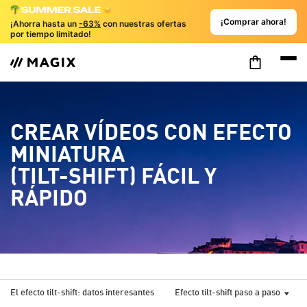
¡Comprar ahora!
¡Ahorra hasta un
-63%
con nuestras ofertas
por tiempo limitado!
CREAR VÍDEOS CON EFECTO
MINIATURA
(TILT-SHIFT) FÁCIL Y
RÁPIDO
El efecto tilt-shift: datos interesantes
Efecto tilt-shift paso a paso