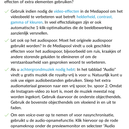
effecten of extra elementen gebruiken?
Gebruik indien nodig de
video-effecten
in de Mediapool om het
videobeeld te verbeteren wat betreft
helderheid, contrast,
gamma of kleuren
. In veel effectdialogen zijn er ook
automatische 1-klik-optimalisaties die de beeldbewerking
aanzienlijk versnellen.
Let ook op het audiospoor. Moet het originele audiospoor
gebruikt worden? In de Mediapool vindt u ook geschikte
effecten voor het audiospoor, bijvoorbeeld om ruis, kraakjes of
andere storende geluiden te elimineren of om de
verstaanbaarheid van gesproken woord te verbeteren.
Als u
achtergrondmuziek nodig hebt
: In het tabblad "Audio"
vindt u gratis muziek die royalty-vrij is voor u. Natuurlijk kunt u
ook uw eigen audiobestanden gebruiken. Sleep het extra
audiomateriaal gewoon naar een vrij spoor, bv. spoor 2. Omdat
de Instagram-video zo kort is, moet de muziek meestal nog
worden ingekort. Gebruik daarvoor de onderste objecthendels.
Gebruik de bovenste objecthendels om vloeiend in en uit te
faden.
Om een voice-over op te nemen of voor nasynchronisatie,
gebruikt u de audio-opnamefunctie. Klik hiervoor op de rode
opnameknop onder de previewmonitor en selecteer "Audio