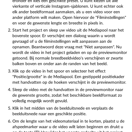
eronder en kies een geschikte preset. U kunt kiezen uit alle
vierkante of verticale Instagram-sjablonen. U kunt echter ook
elk ander beeldformaat aanmaken, als u een video voor een
ander platform wilt maken. Open hiervoor de "Filminstellingen"
en voer de gewenste lengte en breedte in pixels in.
Start het project en sleep uw video uit de Mediapool naar het
bovenste spoor. Er verschijnt een dialoog waarin u wordt
gevraagd of u de filminstellingen wilt aanpassen aan de
opnamen. Beantwoord deze vraag met "Niet aanpassen". Nu
wordt de video in het project geladen en op de previewmonitor
getoond. Bij normale breedbeeldvideo's verschijnen er zwarte
balken boven en onder aan de randen van het beeld.
Klik op de video in het spoor en selecteer het effect
"Positie/grootte" in de Mediapool. Een gestippeld positiekader
met handvatten op de hoeken verschijnt in de previewmonitor.
Sleep de video met de handvatten in de previewmonitor naar
de gewenste grootte, zodat het beschikbare beeldformaat zo
volledig mogelijk wordt gevuld.
Klik in het midden van de beelduitsnede en verplaats de
beelduitsnede naar een geschikte positie.
Om de lengte van het videomateriaal in te korten, plaatst u de
afspeelmarker waar u de video wilt laten beginnen en drukt u