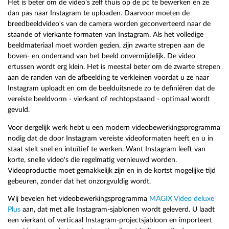
Het is beter om de video's zelf thuis op de pc te bewerken en ze
dan pas naar Instagram te uploaden. Daarvoor moeten de
breedbeeldvideo's van de camera worden geconverteerd naar de
staande of vierkante formaten van Instagram. Als het volledige
beeldmateriaal moet worden gezien, zijn zwarte strepen aan de
boven- en onderrand van het beeld onvermijdelijk. De video
ertussen wordt erg klein. Het is meestal beter om de zwarte strepen
aan de randen van de afbeelding te verkleinen voordat u ze naar
Instagram uploadt en om de beelduitsnede zo te definiëren dat de
vereiste beeldvorm - vierkant of rechtopstaand - optimaal wordt
gevuld.
Voor dergelijk werk hebt u een modern videobewerkingsprogramma
nodig dat de door Instagram vereiste videoformaten heeft en u in
staat stelt snel en intuïtief te werken. Want Instagram leeft van
korte, snelle video's die regelmatig vernieuwd worden.
Videoproductie moet gemakkelijk zijn en in de kortst mogelijke tijd
gebeuren, zonder dat het onzorgvuldig wordt.
Wij bevelen het videobewerkingsprogramma
MAGIX Video deluxe
Plus
aan, dat met alle Instagram-sjablonen wordt geleverd. U laadt
een vierkant of verticaal Instagram-projectsjabloon en importeert