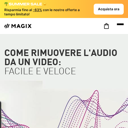
Acquista ora
Risparmia fino al
-63%
con le nostre offerte a
tempo limitato!
COME RIMUOVERE L'AUDIO
DA UN VIDEO:
FACILE E VELOCE